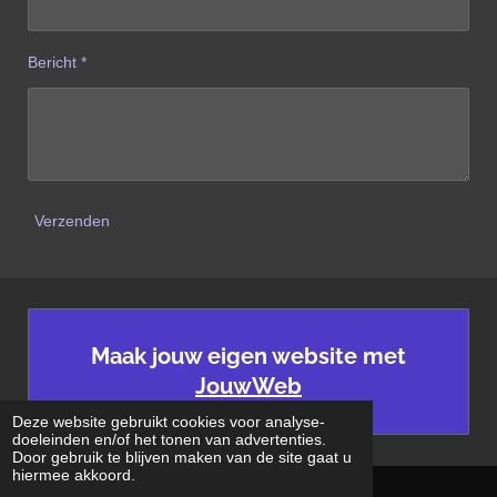
e
e
e
e
3
n
n
n
n
6
Bericht *
3
6
3
6
3
6
3
Verzenden
6
3
6
4
s
Maak jouw eigen website met
t
JouwWeb
e
r
Deze website gebruikt cookies voor analyse-
doeleinden en/of het tonen van advertenties.
r
Door gebruik te blijven maken van de site gaat u
e
hiermee akkoord.
© 2018 - 2026 VocalTime
n