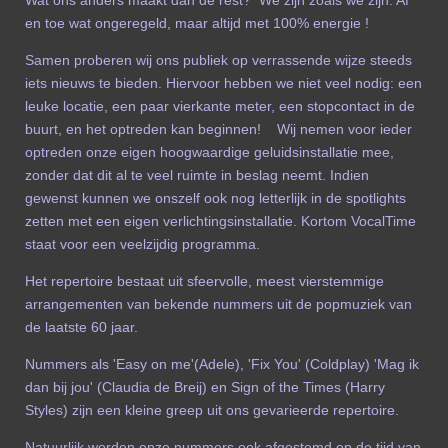
en toe wat ongeregeld, maar altijd met 100% energie !
Samen proberen wij ons publiek op verrassende wijze steeds
iets nieuws te bieden. Hiervoor hebben we niet veel nodig: een
leuke locatie, een paar vierkante meter, een stopcontact in de
buurt, en het optreden kan beginnen! Wij nemen voor ieder
optreden onze eigen hoogwaardige geluidsinstallatie mee,
zonder dat dit al te veel ruimte in beslag neemt. Indien
gewenst kunnen we onszelf ook nog letterlijk in de spotlights
zetten met een eigen verlichtingsinstallatie. Kortom VocalTime
staat voor een veelzijdig programma.
Het repertoire bestaat uit sfeervolle, meest vierstemmige
arrangementen van bekende nummers uit de popmuziek van
de laatste 60 jaar.
Nummers als 'Easy on me'(Adele), 'Fix You' (Coldplay) 'Mag ik
dan bij jou' (Claudia de Breij) en Sign of the Times (Harry
Styles) zijn een kleine greep uit ons gevarieerde repertoire.
Natuurlijk worden onze nummers ook afgestemd op de tijd van